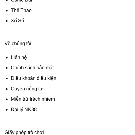
Thể Thao
Xổ Số
Về chúng tôi
Liên hệ
Chính sách bảo mật
Điều khoản điều kiện
Quyền riêng tư
Miễn trừ trách nhiệm
Đại lý NK88
Giấy phép trò chơi