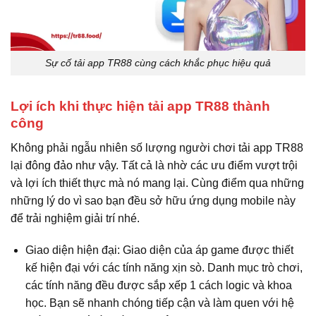
Sự cố tải app TR88 cùng cách khắc phục hiệu quả
Lợi ích khi thực hiện tải app TR88 thành
công
Không phải ngẫu nhiên số lượng người chơi tải app TR88
lại đông đảo như vậy. Tất cả là nhờ các ưu điểm vượt trội
và lợi ích thiết thực mà nó mang lại. Cùng điểm qua những
những lý do vì sao bạn đều sở hữu ứng dụng mobile này
để trải nghiệm giải trí nhé.
Giao diện hiện đại: Giao diện của áp game được thiết
kế hiện đại với các tính năng xịn sò. Danh mục trò chơi,
các tính năng đều được sắp xếp 1 cách logic và khoa
học. Bạn sẽ nhanh chóng tiếp cận và làm quen với hệ