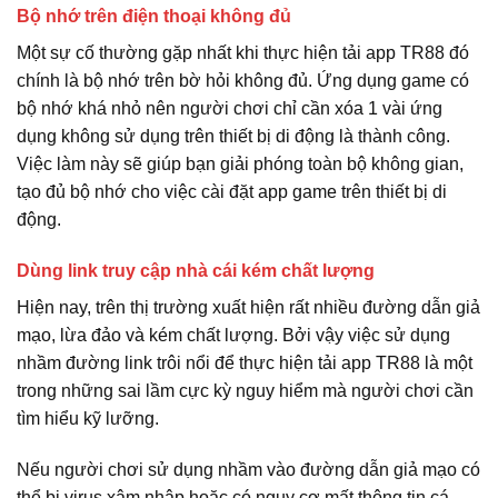
Bộ nhớ trên điện thoại không đủ
Một sự cố thường gặp nhất khi thực hiện tải app TR88 đó
chính là bộ nhớ trên bờ hỏi không đủ. Ứng dụng game có
bộ nhớ khá nhỏ nên người chơi chỉ cần xóa 1 vài ứng
dụng không sử dụng trên thiết bị di động là thành công.
Việc làm này sẽ giúp bạn giải phóng toàn bộ không gian,
tạo đủ bộ nhớ cho việc cài đặt app game trên thiết bị di
động.
Dùng link truy cập nhà cái kém chất lượng
Hiện nay, trên thị trường xuất hiện rất nhiều đường dẫn giả
mạo, lừa đảo và kém chất lượng. Bởi vậy việc sử dụng
nhầm đường link trôi nổi để thực hiện tải app TR88 là một
trong những sai lầm cực kỳ nguy hiểm mà người chơi cần
tìm hiểu kỹ lưỡng.
Nếu người chơi sử dụng nhầm vào đường dẫn giả mạo có
thể bị virus xâm nhập hoặc có nguy cơ mất thông tin cá