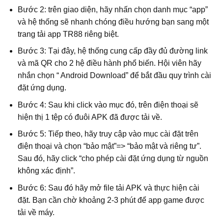
Bước 2: trên giao diện, hãy nhấn chọn danh mục “app”
và hệ thống sẽ nhanh chóng điều hướng bạn sang một
trang tải app TR88 riêng biệt.
Bước 3: Tại đây, hệ thống cung cấp đầy đủ đường link
và mã QR cho 2 hệ điều hành phổ biến. Hội viên hãy
nhắn chọn “ Android Download” để bắt đầu quy trình cài
đặt ứng dụng.
Bước 4: Sau khi click vào mục đó, trên điện thoại sẽ
hiện thị 1 tệp có đuôi APK đã được tải về.
Bước 5: Tiếp theo, hãy truy cập vào mục cài đặt trên
điện thoại và chọn “bảo mật”=> “bảo mật và riêng tư”.
Sau đó, hãy click “cho phép cài đặt ứng dụng từ nguồn
không xác định”.
Bước 6: Sau đó hãy mở file tải APK và thực hiện cài
đặt. Bạn cần chờ khoảng 2-3 phút để app game được
tải về máy.