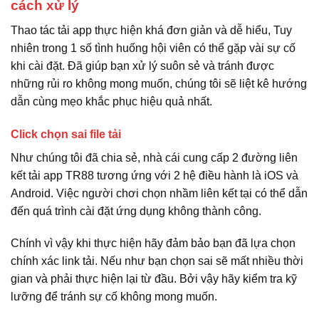
cách xử lý
Thao tác tải app thực hiện khá đơn giản và dễ hiểu, Tuy
nhiên trong 1 số tình huống hội viên có thể gặp vài sự cố
khi cài đặt. Đã giúp bạn xử lý suôn sẻ và tránh được
những rủi ro không mong muốn, chúng tôi sẽ liệt kê hướng
dẫn cùng mẹo khắc phục hiệu quả nhất.
Click chọn sai file tải
Như chúng tôi đã chia sẻ, nhà cái cung cấp 2 đường liên
kết tải app TR88 tương ứng với 2 hệ điều hành là iOS và
Android. Việc người chơi chọn nhầm liên kết tại có thể dẫn
đến quá trình cài đặt ứng dụng không thành công.
Chính vì vậy khi thực hiện hãy đảm bảo bạn đã lựa chọn
chính xác link tải. Nếu như bạn chọn sai sẽ mất nhiều thời
gian và phải thực hiện lại từ đầu. Bởi vậy hãy kiểm tra kỹ
lưỡng để tránh sự cố không mong muốn.