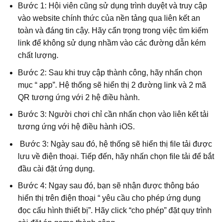
Bước 1: Hội viên cũng sử dụng trình duyệt và truy cập
vào website chính thức của nền tảng qua liên kết an
toàn và đáng tin cậy. Hãy cẩn trọng trong việc tìm kiếm
link để không sử dụng nhầm vào các đường dẫn kém
chất lượng.
Bước 2: Sau khi truy cập thành công, hãy nhấn chọn
mục “ app”. Hệ thống sẽ hiển thị 2 đường link và 2 mã
QR tương ứng với 2 hệ điều hành.
Bước 3: Người chơi chỉ cần nhấn chọn vào liên kết tải
tương ứng với hệ điều hành iOS.
Bước 3: Ngày sau đó, hệ thống sẽ hiển thị file tải được
lưu về điện thoại. Tiếp đến, hãy nhấn chọn file tải để bắt
đầu cài đặt ứng dụng.
Bước 4: Ngay sau đó, bạn sẽ nhận được thông báo
hiển thị trên điện thoại “ yêu cầu cho phép ứng dụng
đọc cấu hình thiết bị”. Hãy click “cho phép” đặt quy trình