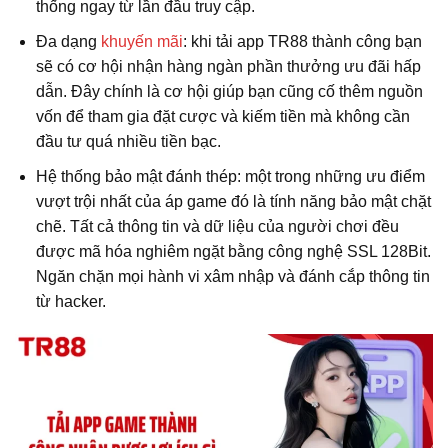
thống ngay từ lần đầu truy cập.
Đa dạng
khuyến mãi
: khi tải app TR88 thành công bạn
sẽ có cơ hội nhận hàng ngàn phần thưởng ưu đãi hấp
dẫn. Đây chính là cơ hội giúp bạn cũng cố thêm nguồn
vốn để tham gia đặt cược và kiếm tiền mà không cần
đầu tư quá nhiều tiền bạc.
Hệ thống bảo mật đánh thép: một trong những ưu điểm
vượt trội nhất của áp game đó là tính năng bảo mật chặt
chẽ. Tất cả thông tin và dữ liệu của người chơi đều
được mã hóa nghiêm ngặt bằng công nghệ SSL 128Bit.
Ngăn chặn mọi hành vi xâm nhập và đánh cắp thông tin
từ hacker.