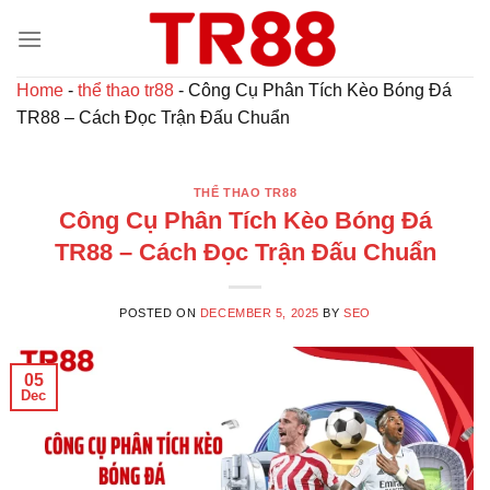
Skip
to
content
Home
-
thể thao tr88
-
Công Cụ Phân Tích Kèo Bóng Đá
TR88 – Cách Đọc Trận Đấu Chuẩn
THỂ THAO TR88
Công Cụ Phân Tích Kèo Bóng Đá
TR88 – Cách Đọc Trận Đấu Chuẩn
POSTED ON
DECEMBER 5, 2025
BY
SEO
05
Dec