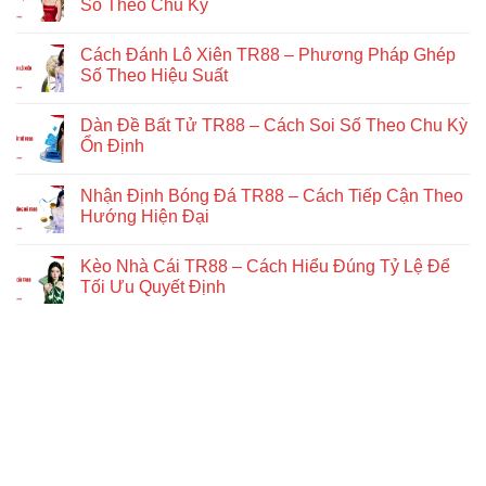
Số Theo Chu Kỳ
Cách Đánh Lô Xiên TR88 – Phương Pháp Ghép
Số Theo Hiệu Suất
Dàn Đề Bất Tử TR88 – Cách Soi Số Theo Chu Kỳ
Ổn Định
Nhận Định Bóng Đá TR88 – Cách Tiếp Cận Theo
Hướng Hiện Đại
Kèo Nhà Cái TR88 – Cách Hiểu Đúng Tỷ Lệ Để
Tối Ưu Quyết Định