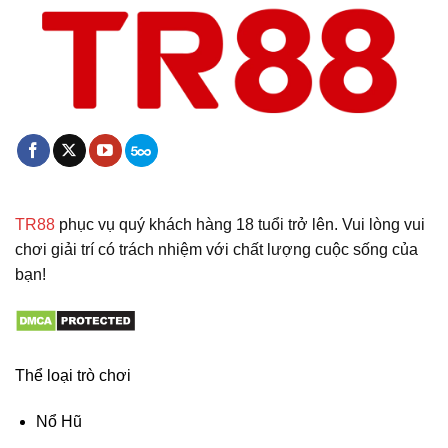
TR88
phục vụ quý khách hàng 18 tuổi trở lên. Vui lòng vui
chơi giải trí có trách nhiệm với chất lượng cuộc sống của
bạn!
Thể loại trò chơi
Nổ Hũ