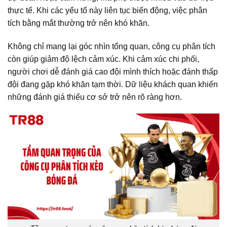
thực tế. Khi các yếu tố này liên tục biến động, việc phân
tích bằng mắt thường trở nên khó khăn.
Không chỉ mang lại góc nhìn tổng quan, công cụ phân tích
còn giúp giảm độ lệch cảm xúc. Khi cảm xúc chi phối,
người chơi dễ đánh giá cao đội mình thích hoặc đánh thấp
đội đang gặp khó khăn tạm thời. Dữ liệu khách quan khiến
những đánh giá thiếu cơ sở trở nên rõ ràng hơn.