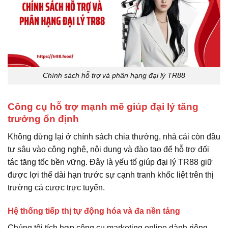
Chính sách hỗ trợ và phân hạng đại lý TR88
Công cụ hỗ trợ mạnh mẽ giúp đại lý tăng
trưởng ổn định
Không dừng lại ở chính sách chia thưởng, nhà cái còn đầu
tư sâu vào công nghệ, nội dung và đào tạo để hỗ trợ đối
tác tăng tốc bền vững. Đây là yếu tố giúp đại lý TR88 giữ
được lợi thế dài hạn trước sự cạnh tranh khốc liệt trên thị
trường cá cược trực tuyến.
Hệ thống tiếp thị tự động hóa và đa nền tảng
Chúng tôi tích hợp công cụ marketing online dành riêng