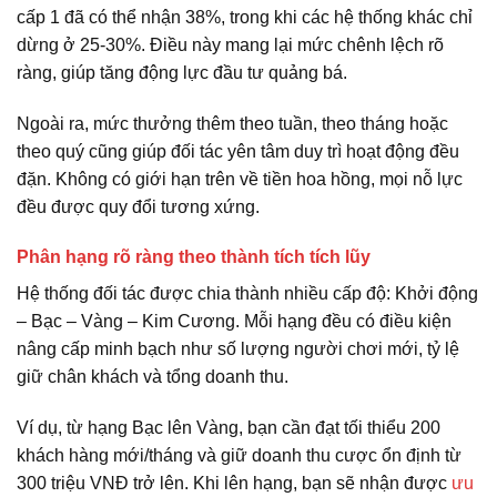
cấp 1 đã có thể nhận 38%, trong khi các hệ thống khác chỉ
dừng ở 25-30%. Điều này mang lại mức chênh lệch rõ
ràng, giúp tăng động lực đầu tư quảng bá.
Ngoài ra, mức thưởng thêm theo tuần, theo tháng hoặc
theo quý cũng giúp đối tác yên tâm duy trì hoạt động đều
đặn. Không có giới hạn trên về tiền hoa hồng, mọi nỗ lực
đều được quy đổi tương xứng.
Phân hạng rõ ràng theo thành tích tích lũy
Hệ thống đối tác được chia thành nhiều cấp độ: Khởi động
– Bạc – Vàng – Kim Cương. Mỗi hạng đều có điều kiện
nâng cấp minh bạch như số lượng người chơi mới, tỷ lệ
giữ chân khách và tổng doanh thu.
Ví dụ, từ hạng Bạc lên Vàng, bạn cần đạt tối thiểu 200
khách hàng mới/tháng và giữ doanh thu cược ổn định từ
300 triệu VNĐ trở lên. Khi lên hạng, bạn sẽ nhận được
ưu