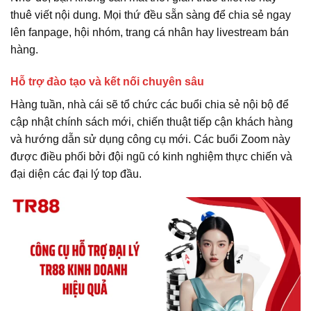
thuê viết nội dung. Mọi thứ đều sẵn sàng để chia sẻ ngay
lên fanpage, hội nhóm, trang cá nhân hay livestream bán
hàng.
Hỗ trợ đào tạo và kết nối chuyên sâu
Hàng tuần, nhà cái sẽ tổ chức các buổi chia sẻ nội bộ để
cập nhật chính sách mới, chiến thuật tiếp cận khách hàng
và hướng dẫn sử dụng công cụ mới. Các buổi Zoom này
được điều phối bởi đội ngũ có kinh nghiệm thực chiến và
đại diện các đại lý top đầu.