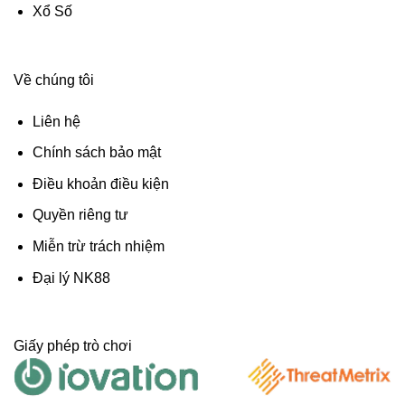
Xổ Số
Về chúng tôi
Liên hệ
Chính sách bảo mật
Điều khoản điều kiện
Quyền riêng tư
Miễn trừ trách nhiệm
Đại lý NK88
Giấy phép trò chơi