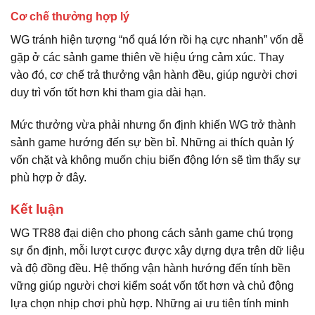
Cơ chế thưởng hợp lý
WG tránh hiện tượng “nổ quá lớn rồi hạ cực nhanh” vốn dễ
gặp ở các sảnh game thiên về hiệu ứng cảm xúc. Thay
vào đó, cơ chế trả thưởng vận hành đều, giúp người chơi
duy trì vốn tốt hơn khi tham gia dài hạn.
Mức thưởng vừa phải nhưng ổn định khiến WG trở thành
sảnh game hướng đến sự bền bỉ. Những ai thích quản lý
vốn chặt và không muốn chịu biến động lớn sẽ tìm thấy sự
phù hợp ở đây.
Kết luận
WG TR88 đại diện cho phong cách sảnh game chú trọng
sự ổn định, mỗi lượt cược được xây dựng dựa trên dữ liệu
và độ đồng đều. Hệ thống vận hành hướng đến tính bền
vững giúp người chơi kiểm soát vốn tốt hơn và chủ động
lựa chọn nhịp chơi phù hợp. Những ai ưu tiên tính minh