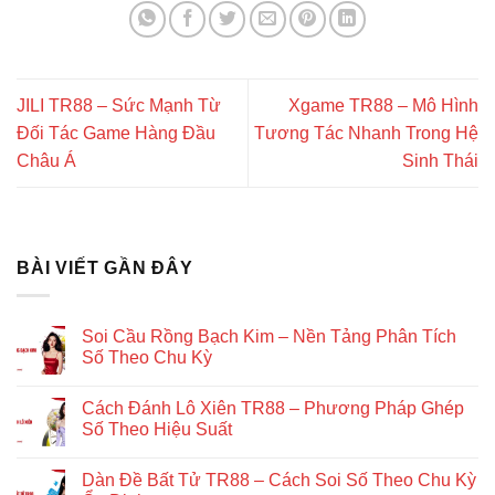
JILI TR88 – Sức Mạnh Từ
Xgame TR88 – Mô Hình
Đối Tác Game Hàng Đầu
Tương Tác Nhanh Trong Hệ
Châu Á
Sinh Thái
BÀI VIẾT GẦN ĐÂY
Soi Cầu Rồng Bạch Kim – Nền Tảng Phân Tích
Số Theo Chu Kỳ
Cách Đánh Lô Xiên TR88 – Phương Pháp Ghép
Số Theo Hiệu Suất
Dàn Đề Bất Tử TR88 – Cách Soi Số Theo Chu Kỳ