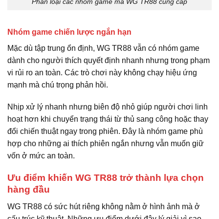
Phân loại các nhóm game mà WG TR88 cung cấp
Nhóm game chiến lược ngắn hạn
Mặc dù tập trung ổn định, WG TR88 vẫn có nhóm game
dành cho người thích quyết định nhanh nhưng trong phạm
vi rủi ro an toàn. Các trò chơi này không chạy hiệu ứng
mạnh mà chú trọng phản hồi.
Nhịp xử lý nhanh nhưng biên độ nhỏ giúp người chơi linh
hoạt hơn khi chuyển trạng thái từ thủ sang công hoặc thay
đổi chiến thuật ngay trong phiên. Đây là nhóm game phù
hợp cho những ai thích phiên ngắn nhưng vẫn muốn giữ
vốn ở mức an toàn.
Ưu điểm khiến WG TR88 trở thành lựa chọn
hàng đầu
WG TR88 có sức hút riêng không nằm ở hình ảnh mà ở
cấu trúc kỹ thuật. Những ưu điểm dưới đây lý giải vì sao