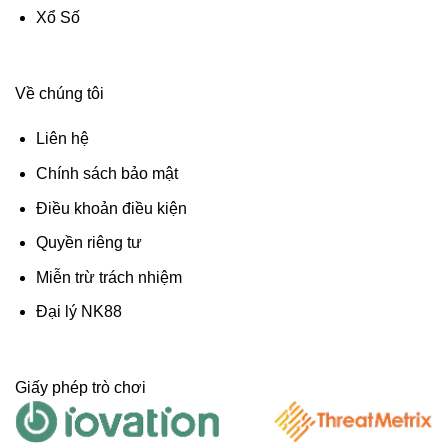
Xổ Số
Về chúng tôi
Liên hệ
Chính sách bảo mật
Điều khoản điều kiện
Quyền riêng tư
Miễn trừ trách nhiệm
Đại lý NK88
Giấy phép trò chơi