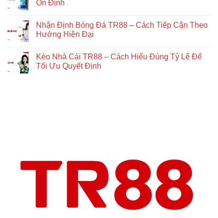
Ổn Định
Nhận Định Bóng Đá TR88 – Cách Tiếp Cận Theo
Hướng Hiện Đại
Kèo Nhà Cái TR88 – Cách Hiểu Đúng Tỷ Lệ Để
Tối Ưu Quyết Định