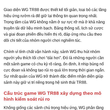
Giao diện WG TR88 được thiết kế tối giản, loại bỏ các tầng
hiệu ứng rườm rà để giữ lại thông tin quan trọng nhất.
Trọng tâm của WG không nằm ở sự rực rỡ mà ở khả năng
truyền tải dữ liệu minh bạch. Bảng thông số, lịch sử cược
và giai đoạn phiên đều hiển thị rõ, đáp ứng nhu cầu theo
dõi chi tiết của nhóm người chơi nghiêm túc.
Chính vì tính chất vận hành này, sảnh WG thu hút nhóm
người yêu thích lối chơi “dài hơi”. Đó là những người cần
một sảnh game có chu kỳ rõ ràng, ổn định, ít nhịp bùng nổ
cực đoan và không tạo rủi ro quá lớn trong thời gian ngắn.
Sự nhất quán của WG trở thành đặc điểm nhận diện giúp
sảnh này giữ vị trí riêng trong hệ sinh thái TR88.
Cấu trúc game WG TR88 xây dựng theo mô
hình kiểm soát rủi ro
Không giống các sảnh chú trọng hiệu ứng, WG phân tầng