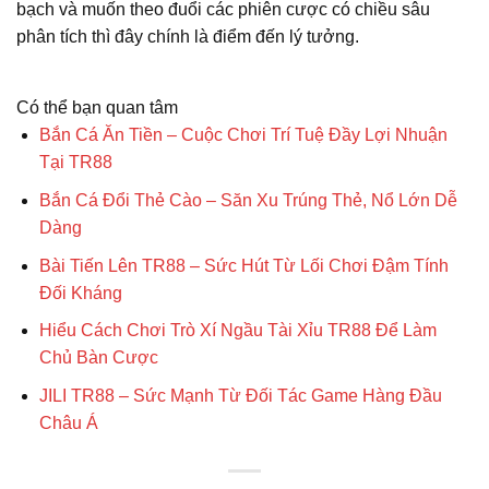
bạch và muốn theo đuổi các phiên cược có chiều sâu
phân tích thì đây chính là điểm đến lý tưởng.
Có thể bạn quan tâm
Bắn Cá Ăn Tiền – Cuộc Chơi Trí Tuệ Đầy Lợi Nhuận
Tại TR88
Bắn Cá Đổi Thẻ Cào – Săn Xu Trúng Thẻ, Nổ Lớn Dễ
Dàng
Bài Tiến Lên TR88 – Sức Hút Từ Lối Chơi Đậm Tính
Đối Kháng
Hiểu Cách Chơi Trò Xí Ngầu Tài Xỉu TR88 Để Làm
Chủ Bàn Cược
JILI TR88 – Sức Mạnh Từ Đối Tác Game Hàng Đầu
Châu Á