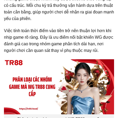
có cấu trúc. Mỗi chu kỳ trả thưởng vận hành dựa trên thuật
toán cân bằng, giúp người chơi dễ nhận ra giai đoạn mạnh
yếu của phiên.
Việc tính toán thời điểm vào tiền trở nên thuận lợi hơn khi
nhịp game rõ ràng. Đây là ưu điểm nổi bật khiến WG được
đánh giá cao trong nhóm game phân tích dài hạn, nơi
người chơi cần quan sát thay vì phụ thuộc may rủi.